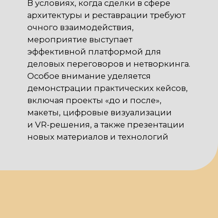
ВОПРОСАМ
arca@arcavdnh.ru
Д
ЛЯ СМИ
pr@arcavdnh.ru
12+
ЗАБРОНИРОВАТЬ
СТЕНД
© 2026 Выставка
stand@arcavdnh.ru
«АРКА»
Все права защищены
ПО ОБЩИМ
ВОПРОСАМ
arca@vdnh.ru
(АО
«ВДНХ»)
ТЕЛЕФОН
МЕСТО
По всем
ПРОВЕДЕНИЯ
вопросам:
г. Москва, ВДНХ,
+7 (495) 197-83-47
павильон «Форум»
Проспект Мира, д.
Обращения
119, стр. 20
в мессенджеры:
+7 (909) 460-55-55