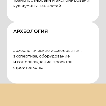
представителей государственных
структур, архитекторов, инженеров,
специалистов по закупкам
и подрядные организации
ЗНАЧЕНИЕ И ДЕЛОВАЯ ПРОГРАММА
Выставка ориентирована
на формирование
профессионального диалога между
участниками рынка, развитие
межотраслевого сотрудничества
и заключение контрактов.
В условиях, когда сделки в сфере
архитектуры и реставрации требуют
очного взаимодействия,
мероприятие выступает
эффективной платформой для
деловых переговоров и нетворкинга.
Особое внимание уделяется