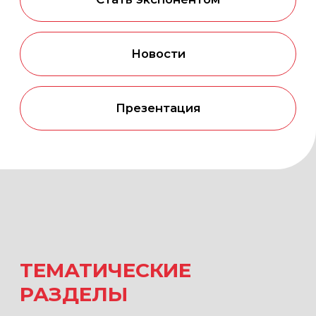
ТЕМАТИЧЕСКИЕ
РАЗДЕЛЫ
ЭКСПОЗИЦИЯ ВЫСТАВКИ
ФОРМИРУЕТСЯ ПО ЧЕТЫРЁМ
ОСНОВНЫМ НАПРАВЛЕНИЯМ
АРХИТЕКТУРА
проектирование, строительные
материалы, инженерные системы,
современные конструкции
и цифровые технологии (включая 3D
и аддитивные решения)
РЕСТАВРАЦИЯ