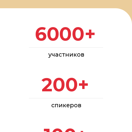
ДАТЫ
Обращения
ПРОВЕДЕНИЯ
в АО «ВДНХ»:
18-20 ноября 2026
+7 (495) 974-35-35
г.
Политика в отношении обработки персональных данных
Согласие на обработку персональных данных
Соглашение об использовании файлов-cookie
ФЗ РФ № 152-ФЗ «О персональных данных»
ФЗ РФ № 149-ФЗ «О защите информации»
Разработано