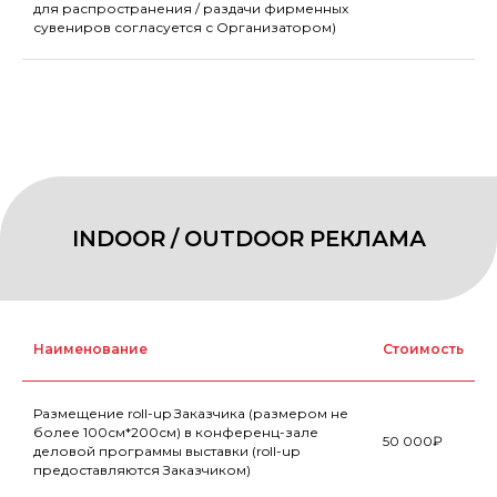
для распространения / раздачи фирменных
УБОРКА НА СТЕНДЕ
сувениров согласуется с Организатором)
Наименование
Стоимость
Размещение roll-up Заказчика (размером не
ПОСТОЯННЫЙ ПРОПУСК ДЛЯ
более 100см*200см) в конференц-зале
50 000₽
деловой программы выставки (roll-up
ТРАНСПОРТНОГО СРЕДСТВА
предоставляются Заказчиком)
НА ВРЕМЯ ПРОВЕДЕНИЯ ВЫСТАВКИ