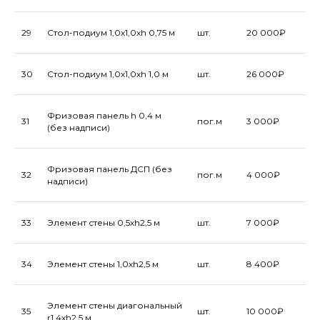
29
Стол-подиум 1,0х1,0хh 0,75 м
шт.
20 000₽
БЫТОВАЯ ТЕХНИКА
30
Стол-подиум 1,0х1,0хh 1,0 м
шт.
26 000₽
Фризовая панель h 0,4 м
31
пог.м
3 000₽
(без надписи)
Фризовая панель ДСП (без
32
пог.м
4 000₽
надписи)
33
Элемент стены 0,5хh2,5 м
шт.
7 000₽
34
Элемент стены 1,0хh2,5 м
шт.
8 400₽
ХУДОЖЕСТВЕННОЕ ОФОРМЛЕНИЕ
Элемент стены диагональный
35
шт.
10 000₽
r1,4хh2,5 м