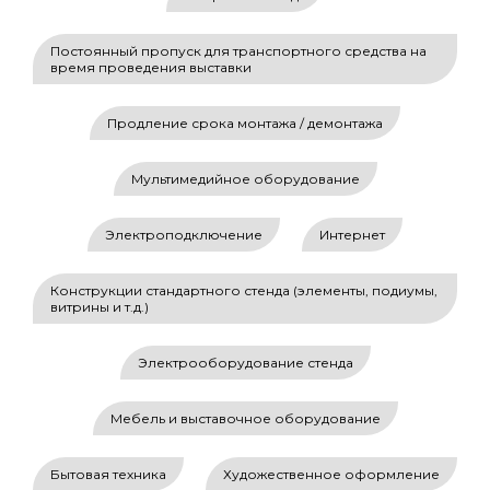
Постоянный пропуск для транспортного средства на
время проведения выставки
Продление срока монтажа / демонтажа
Мультимедийное оборудование
Электроподключение
Интернет
Конструкции стандартного стенда (элементы, подиумы,
витрины и т.д.)
РЕКЛАМНЫЕ ВОЗМОЖНОСТИ
Электрооборудование стенда
В КАТАЛОГЕ ВЫСТАВКИ
Для размещения рекламных материалов
Мебель и выставочное оборудование
в каталоге необходимо предоставить
информацию
до 30 октября 2026 г.
Бытовая техника
Художественное оформление