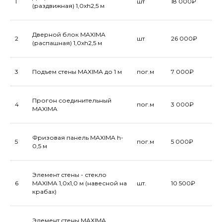
1
шт
18 000₽
(раздвижная) 1,0хh2,5 м
Дверной блок MAXIMA
2
шт
26 000₽
(распашная) 1,0хh2,5 м
3
Подъем стены MAXIMA до 1 м
пог.м
7 000₽
Прогон соединительный
4
пог.м
3 000₽
MAXIMA
Фризовая панель MAXIMA h-
5
пог.м
5 000₽
0,5 м
Элемент стены - стекло
6
MAXIMA 1,0х1,0 м (навесной на
шт.
10 500₽
крабах)
Элемент стены MAXIMA