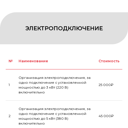
№
Наименование
Стоимость
Организация электроподключения, за
одно подключение с установленной
1
25 000₽
мощностью до 3 кВт (220 В)
включительно
Организация электроподключения, за
одно подключение с установленной
2
45 000₽
мощностью до 5 кВт (380 В)
КОНСТРУКЦИИ СТАНДАРТНОГО
включительно
СТЕНДА (ЭЛЕМЕНТЫ, ПОДИУМЫ,