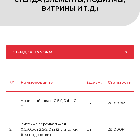
№
Наименование
Ед.изм.
Стоимость
Архивный шкаф 0,5х1,0хh 1,0
1
шт
20 000₽
м
ЭЛЕКТРООБОРУДОВАНИЕ СТЕНДА
Витрина вертикальная
2
0,5х0,5хh 2,5/2,0 м (2 ст.полки,
шт
28 000₽
без подсветки)