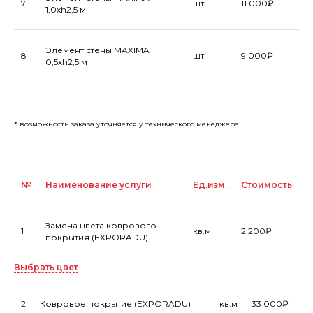
7
шт.
11 000₽
1,0хh2,5 м
Элемент стены MAXIMA
8
шт.
9 000₽
0,5хh2,5 м
* возможность заказа уточняется у технического менеджера
№
Наименование услуги
Ед.изм.
Стоимость
Замена цвета коврового
1
кв.м
2 200₽
покрытия (EXPORADU)
Выбрать цвет
2
Ковровое покрытие (EXPORADU)
кв.м
33 000₽