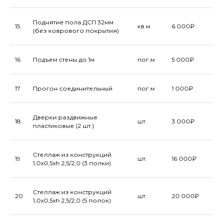
Поднятие пола ДСП 32мм
15
кв.м
6 000₽
(без коврового покрытия)
16
Подъем стены до 1м
пог.м
5 000₽
17
Прогон соединительный
пог.м
1 000₽
Дверки раздвижные
18
шт.
3 000₽
пластиковые (2 шт.)
Стеллаж из конструкций
19
шт.
16 000₽
1,0х0,5хh 2,5/2,0 (3 полки)
Стеллаж из конструкций
20
шт.
20 000₽
1,0х0,5хh 2,5/2,0 (5 полок)