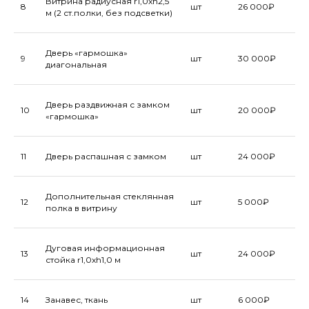
Витрина радиусная r1,0xh2,5
8
шт
26 000₽
м (2 ст.полки, без подсветки)
Дверь «гармошка»
9
шт
30 000₽
диагональная
Дверь раздвижная с замком
10
шт
20 000₽
«гармошка»
11
Дверь распашная с замком
шт
24 000₽
Дополнительная стеклянная
12
шт
5 000₽
полка в витрину
МЕБЕЛЬ И ВЫСТАВОЧНОЕ
Дуговая информационная
ОБОРУДОВАНИЕ
13
шт
24 000₽
стойка r1,0xh1,0 м
14
Занавес, ткань
шт
6 000₽