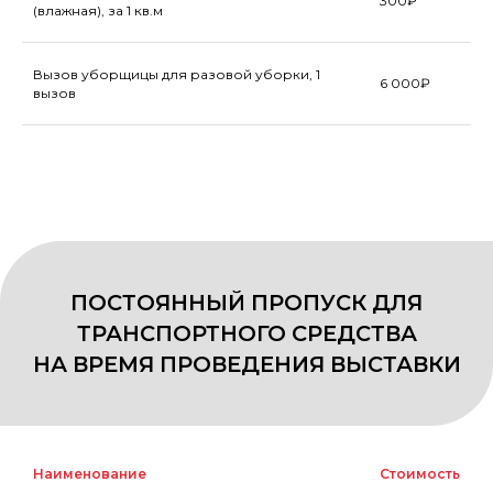
300₽
(влажная), за 1 кв.м
Вызов уборщицы для разовой уборки, 1
6 000₽
МУЛЬТИМЕДИЙНОЕ ОБОРУДОВАНИЕ
вызов
Наименование
Стоимость