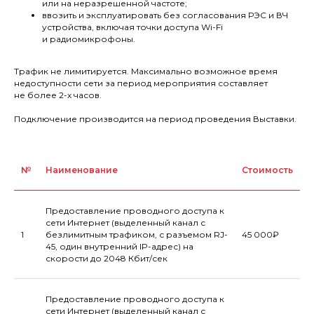
или на неразрешенной частоте;
ввозить и эксплуатировать без согласования РЭС и ВЧ
устройства, включая точки доступа Wi-Fi
и радиомикрофоны.
Трафик не лимитируется. Максимально возможное время
недоступности сети за период мероприятия составляет
не более 2-х часов.
Подключение производится на период проведения Выставки.
№
Наименование
Стоимость
Предоставление проводного доступа к
сети Интернет (выделенный канал с
1
безлимитным трафиком, с разъемом RJ-
45 000₽
45, один внутренний IP-адрес) на
скорости до 2048 Кбит/сек
Предоставление проводного доступа к
сети Интернет (выделенный канал с