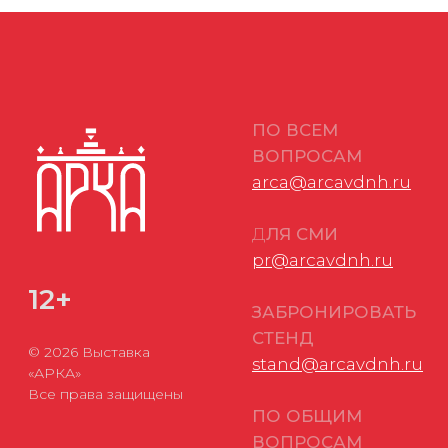
stand@arcavdnh.ru
«АРКА»
Все права защищены
ПО ОБЩИМ
ВОПРОСАМ
arca@vdnh.ru
(АО
«ВДНХ»)
ТЕЛЕФОН
МЕСТО
По всем
ПРОВЕДЕНИЯ
вопросам:
г. Москва, ВДНХ,
+7 (495) 197-83-47
павильон «Форум»
Проспект Мира, д.
Обращения
119, стр. 20
в мессенджеры:
+7 (909) 460-55-55
ДАТЫ
Обращения
ПРОВЕДЕНИЯ
в АО «ВДНХ»:
18-20 ноября 2026
+7 (495) 974-35-35
г.
Политика в отношении обработки персональных данных