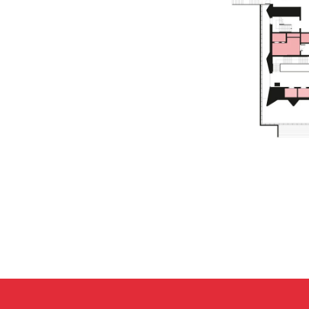
ПО ВСЕМ ВОПРО
arca@arcavdnh.ru
Д
ЛЯ СМИ
pr@arcavdnh.ru
ЗАБРОНИРОВАТЬ 
12+
stand@arcavdnh.ru