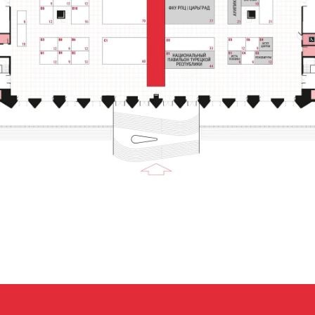
САМ
ТЕЛЕФОН
По всем вопросам:
+7 (495) 197-83-47
Обращения в мессенджеры:
+7 (909) 460-55-55
СТЕНД
Обращения в АО «ВДНХ»:
+7 (495) 974-35-35