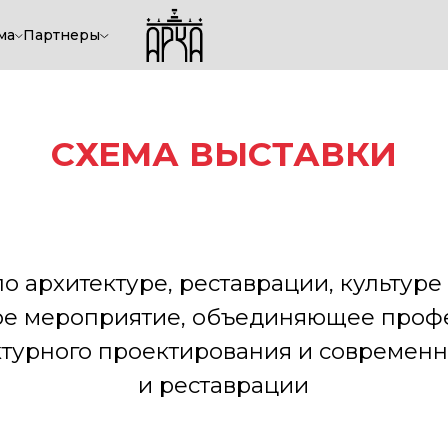
ма
Партнеры
СХЕМА ВЫСТАВКИ
итектуре, реставрации, культуре и археол
ероприятие, объединяющее профессионало
ного проектирования и современных технол
и реставрации
Забронировать стенд