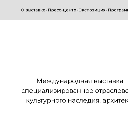
О выставке
Пресс-центр
Экспозиция
Програм
Международная выставка по арх
специализированное отраслевое м
культурного наследия, архитектур