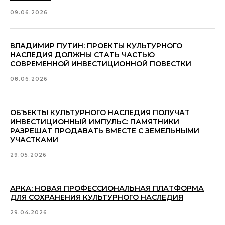
09.06.2026
Д
ЛЯ СМИ
pr@arcavdnh.ru
12+
ВЛАДИМИР ПУТИН: ПРОЕКТЫ КУЛЬТУРНОГО
ЗАБРОНИРОВАТЬ
НАСЛЕДИЯ ДОЛЖНЫ СТАТЬ ЧАСТЬЮ
СТЕНД
© 2026 Выставка
СОВРЕМЕННОЙ ИНВЕСТИЦИОННОЙ ПОВЕСТКИ
stand@arcavdnh.ru
«АРКА»
Все права защищены
08.06.2026
ПО ОБЩИМ
ВОПРОСАМ
arca@vdnh.ru
(АО
«ВДНХ»)
ОБЪЕКТЫ КУЛЬТУРНОГО НАСЛЕДИЯ ПОЛУЧАТ
ИНВЕСТИЦИОННЫЙ ИМПУЛЬС: ПАМЯТНИКИ
РАЗРЕШАТ ПРОДАВАТЬ ВМЕСТЕ С ЗЕМЕЛЬНЫМИ
ТЕЛЕФОН
МЕСТО
УЧАСТКАМИ
По всем
ПРОВЕДЕНИЯ
вопросам:
г. Москва, ВДНХ,
29.05.2026
+7 (495) 197-83-47
павильон «Форум»
Проспект Мира, д.
Обращения
119, стр. 20
АРКА: НОВАЯ ПРОФЕССИОНАЛЬНАЯ ПЛАТФОРМА
в мессенджеры:
ДЛЯ СОХРАНЕНИЯ КУЛЬТУРНОГО НАСЛЕДИЯ
+7 (909) 460-55-55
ДАТЫ
29.04.2026
Обращения
ПРОВЕДЕНИЯ