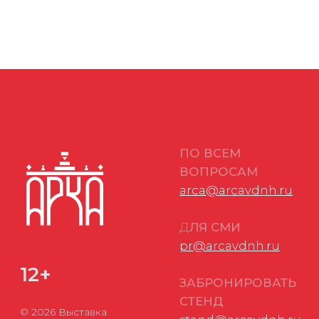
в АО «ВДНХ»:
18-20 ноября 2026
+7 (495) 974-35-35
г.
Политика в отношении обработки персональных данных
Согласие на обработку персональных данных
Соглашение об использовании файлов-cookie
ФЗ РФ № 152-ФЗ «О персональных данных»
ФЗ РФ № 149-ФЗ «О защите информации»
Разработано