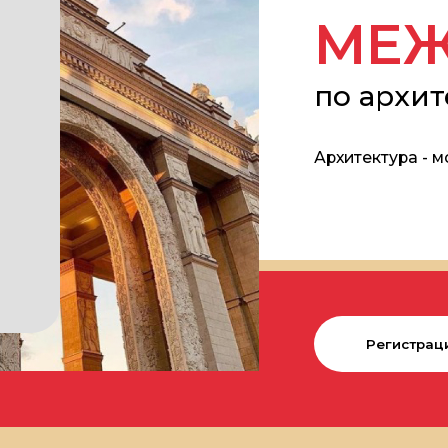
по архитект
Архитектура - мост м
Регистрация