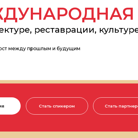
уре, реставрации, культуре и ар
ежду прошлым и будущим
Стать спикером
Стать партнером
З