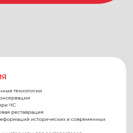
рация
сторических и современных
 для реставраторов
тавы, химия
ния