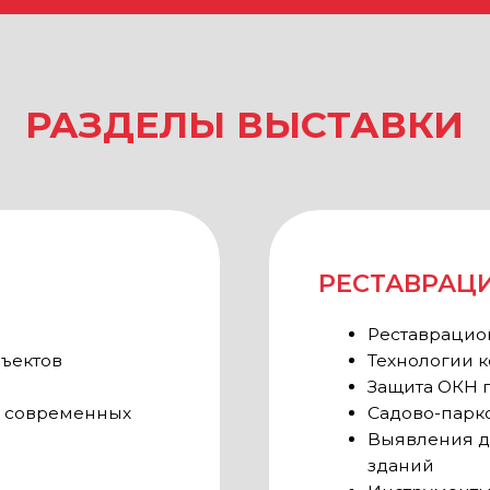
в
Технологии консервации
Защита ОКН при ЧС
еменных
Садово-парковая рестав
Выявления деформаций и
зданий
Инструменты и материалы
Краски, специальные сос
енной (XR)
ии
АРХЕОЛОГИЯ
Археологические изыска
Экспертиза