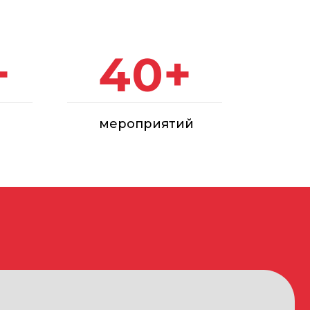
мероприятий
врационных, строительных
ной химии, контрольно-