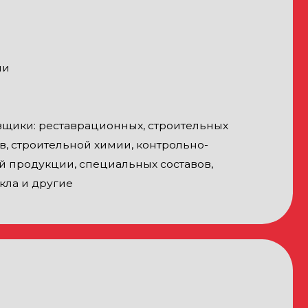
 специальных составов,
следия
ий РФ, представители
ядных организаций
тделов