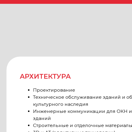
Техническое обслуживание зданий и объекто
культурного наследия
Инженерные коммуникации для ОКН и совр
зданий
Строительные и отделочные материалы
3D и АТ (аддитивные технологии)
Технологии с применением виртуальной (VR),
дополненной (AR), смешанной (MR) и расшир
реальности
Каркасы и конструкции
Инструменты и оборудование для реставрац
КУЛЬТУРА
Музейная и церковная реставрация
Оборудование для музеев и галерей