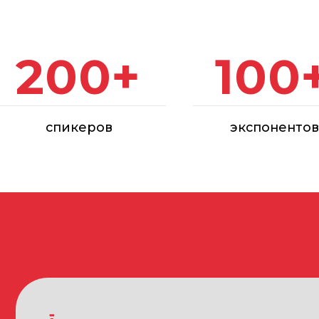
спикеров
экспонентов
УЧАСТНИКИ ВЫСТАВКИ «АРКА»
Девелоперские и строительные компании
Проектные организации
Архитектурные и дизайн-бюро
Производители, дистрибьюторы и поставщики: реста
и отделочных материалов и инструментов, строитель