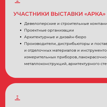
измерительных приборов, лакокрасочной продукции,
металлоконструкций, архитектурного стекла и другие
ПОСЕТИТЕЛИ
Инвесторы и собственники объектов культурного на
Руководители субъектов и муниципальных образован
административных ведомств и учреждений
Руководители по развитию продукта
Начальники отделов закупок
Прорабы, начальники участков, представители подр
Архитекторы и инженеры проектов
Специалисты по закупкам, специалисты тендерных о