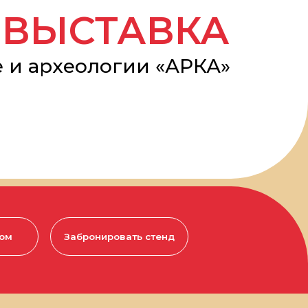
хеологии «АРКА»
абронировать стенд