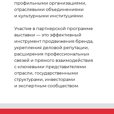
укрепления деловой репутации,
расширения профессиональных
связей и прямого взаимодействия
с ключевыми представителями
отрасли, государственными
структурами, инвесторами
и экспертным сообществом.
Партнеры выставки получают
эксклюзивные возможности для
презентации своих проектов, технологий
и инициатив на одной из значимых
международных профессиональных
площадок, формирующих будущее
сохранения культурного наследия
и развития городской среды.
Мы предлагаем гибкие форматы
сотрудничества, индивидуальный
подход и высокий статус присутствия
в рамках масштабного делового