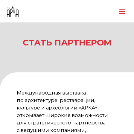
СТАТЬ ПАРТНЕРОМ
Международная выставка
по архитектуре, реставрации,
культуре и археологии «АРКА»
открывает широкие возможности
для стратегического партнерства
с ведущими компаниями,
профильными организациями,
отраслевыми объединениями
и культурными институциями.
Участие в партнерской программе
выставки — это эффективный
инструмент продвижения бренда,