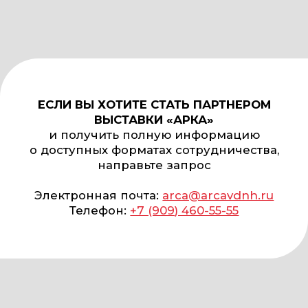
ПО ВСЕМ
ВОПРОСАМ
arca@arcavdnh.ru
Д
ЛЯ СМИ
pr@arcavdnh.ru
12+
ЗАБРОНИРОВАТЬ
СТЕНД
© 2026 Выставка
stand@arcavdnh.ru
«АРКА»
Все права защищены
ПО ОБЩИМ
ВОПРОСАМ
arca@vdnh.ru
(АО
«ВДНХ»)
ТЕЛЕФОН
МЕСТО
По всем
ПРОВЕДЕНИЯ
вопросам:
г. Москва, ВДНХ,
+7 (495) 197-83-47
павильон «Форум»
Проспект Мира, д.
Обращения
119, стр. 20