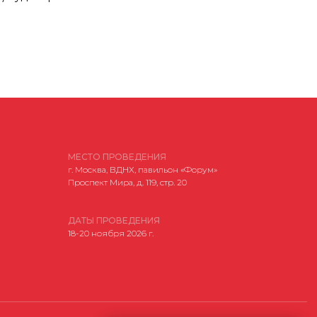
МЕСТО ПРОВЕДЕНИЯ
г. Москва, ВДНХ, павильон «Форум»
Проспект Мира, д. 119, стр. 20
Соглашение об использовании файлов-cookie
ДАТЫ ПРОВЕДЕНИЯ
Разработано
18-20 ноября 2026 г.