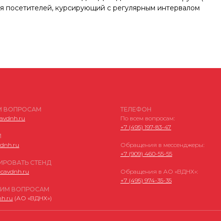
я посетителей, курсирующий с регулярным интервалом
М ВОПРОСАМ
ТЕЛЕФОН
avdnh.ru
По всем вопросам:
+7 (495) 197-83-47
ФЗ РФ № 149-ФЗ «О защите информации»
И
ФЗ РФ № 152-ФЗ «О персональных данных»
dnh.ru
Обращения в мессенджеры:
+7 (909) 460-55-55
ИРОВАТЬ СТЕНД
cavdnh.ru
Обращения в АО «ВДНХ»:
+7 (495) 974-35-35
ИМ ВОПРОСАМ
h.ru
(АО «ВДНХ»)