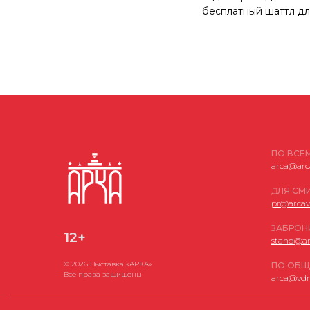
бесплатный шаттл дл
ПО ВСЕ
arca@arc
Политика в отношении обработки персональных данных
Д
ЛЯ СМ
Согласие на обработку персональных данных
pr@arcav
ЗАБРОН
12+
stand@ar
© 2026 Выставка «АРКА»
ПО ОБЩ
Все права защищены
arca@vdn