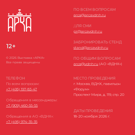
ПО ВСЕМ ВОПРОСАМ
arca@arcavdnh.ru
Д
ЛЯ СМИ
pr@arcavdnh.ru
ЗАБРОНИРОВАТЬ СТЕНД
12+
stand@arcavdnh.ru
© 2026 Выставка «АРКА»
ПО ОБЩИМ ВОПРОСАМ
Все права защищены
arca@vdnh.ru
(АО «ВДНХ»)
Политика в отношении обработки персональных данных
Согласие на обработку персональных данных
ТЕЛЕФОН
МЕСТО ПРОВЕДЕНИЯ
Соглашение об использовании файлов-cookie
По всем вопросам:
г. Москва, ВДНХ, павильон
ФЗ РФ № 152-ФЗ «О персональных данных»
+7 (495) 197-83-47
«Форум»
ФЗ РФ № 149-ФЗ «О защите информации»
Проспект Мира, д. 119, стр. 20
Обращения в мессенджеры:
+7 (909) 460-55-55
Разработано
ДАТЫ ПРОВЕДЕНИЯ
Обращения в АО «ВДНХ»:
18-20 ноября 2026 г.
+7 (495) 974-35-35