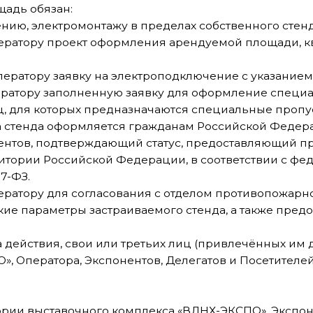
у проект оформления арендуемой площади, квалификаци
ру заявку на электроподключение с указанием необходим
у заполненную заявку для оформление специальных пропу
 которых предназначаются специальные пропуска.
а оформляется гражданам Российской Федерации и гражда
подтверждающий статус, предоставляющий право осуществ
оссийской Федерации, в соответствии с федеральными зак
ру для согласования с отделом противопожарной безопасн
аметры застраиваемого стенда, а также предоставить серт
твия, свои или третьих лиц (привлечённых им для оформл
атора, Экспонентов, Делегатов и Посетителей выставки, 
ыставочного комплекса «ВДНХ-ЭКСПО», Экспонент, или ег
е
29 октября 2026 г.
в случае, если Экспонент обратился за
ный сбор за обработку заявки на аккредитацию в размере 3
ие сроки: