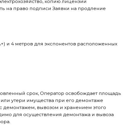
рок, Оператор освобождает площадь
имущества при его демонтаже
м, вывозом и хранением этого
уществления демонтажа и вывоза
ществу Оператора возместить
ом.
ание живой музыки возможно только
ют неудобства для участников
тий.