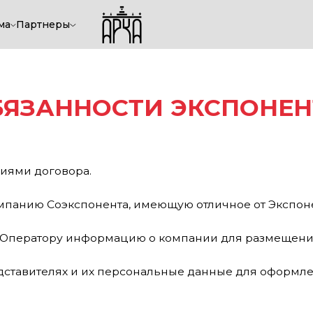
ма
Партнеры
АННОСТИ ЭКСПОНЕНТА
договора.
ю Соэкспонента, имеющую отличное от Экспонента юридич
тору информацию о компании для размещения в каталоге 
елях и их персональные данные для оформления беджей не
бязан:
электромонтажу в пределах собственного стенда.