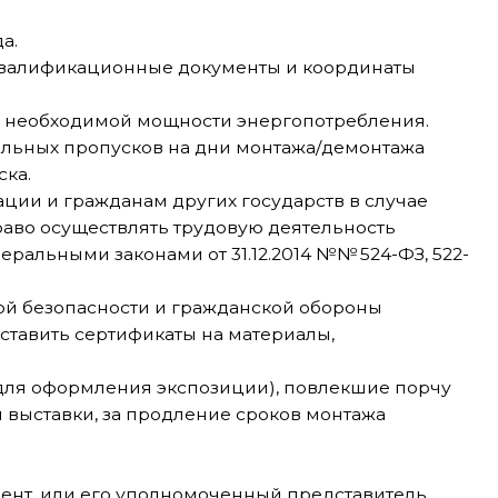
онные документы и координаты
ой мощности энергопотребления.
сков на дни монтажа/демонтажа
нам других государств в случае
лять трудовую деятельность
онами от 31.12.2014 №№ 524-ФЗ, 522-
ости и гражданской обороны
ификаты на материалы,
ения экспозиции), повлекшие порчу
за продление сроков монтажа
о уполномоченный представитель
 аккредитацией на застройку позже
0 000 рублей.