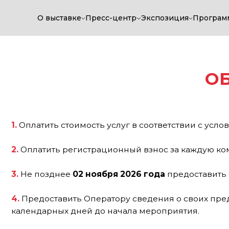
О выставке
Пресс-центр
Экспозиция
Програм
ОБЯЗ
1.
Оплатить стоимость услуг в соответствии с условиями 
2.
Оплатить регистрационный взнос за каждую компани
3.
Не позднее
02 ноября 2026 года
предоставить Опера
4.
Предоставить Оператору сведения о своих представит
календарных дней до начала мероприятия.
5.
Экспонент, арендующий необорудованную площадь о
а) Производить работы по строительству, оформлению, 