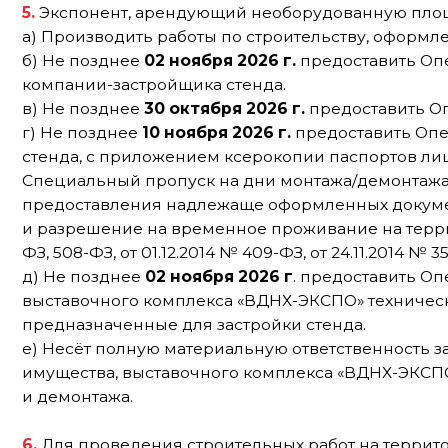
б) Не позднее
02 ноября 2026 г.
предоставить Оператор
компании-застройщика стенда.
в) Не позднее
30 октября 2026 г.
предоставить Операто
г) Не позднее
10 ноября 2026 г.
предоставить Оператор
стенда, с приложением ксерокопии паспортов лиц, для
Специальный пропуск на дни монтажа/демонтажа стенд
предоставления надлежаще оформленных документов, 
и разрешение на временное проживание на территории Р
ФЗ, 508-ФЗ, от 01.12.2014 № 409-ФЗ, от 24.11.2014 № 357-ФЗ.
д) Не позднее
02 ноября 2026
г
. предоставить Операто
выставочного комплекса «ВДНХ-ЭКСПО» технические пар
предназначенные для застройки стенда.
е) Несёт полную материальную ответственность за дейс
имущества, выставочного комплекса «ВДНХ-ЭКСПО», Опер
и демонтажа.
6.
Для проведения строительных работ на территории в
обязан получить аккредитацию на застройку не поздне
29 октября 2026 г.
с экспонента взимается дополнитель
7.
Произвести монтаж стенда и оборудования в следующ