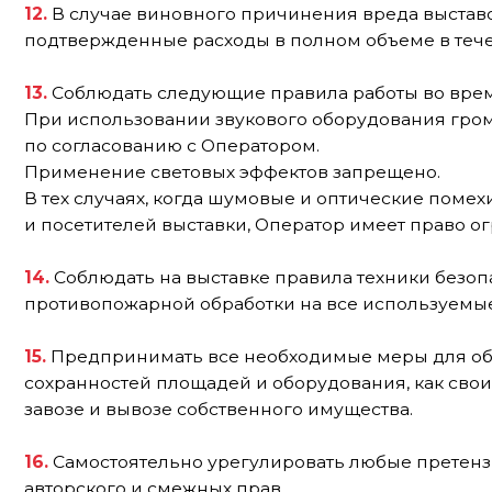
14.
Соблюдать на выставке правила техники безопаснос
противопожарной обработки на все используемые поте
15.
Предпринимать все необходимые меры для обеспечен
сохранностей площадей и оборудования, как своих собств
завозе и вывозе собственного имущества.
16.
Самостоятельно урегулировать любые претензии, кот
авторского и смежных прав.
17.
Заблаговременно согласовать с Оператором все пре
рекламной и другой литературы, проводимые за предел
18.
Подписать акт приема-передачи оказанных услуг в т
письменный мотивированный отказ в те же сроки; в случа
окончания выставки, услуги считаются оказанными Опе