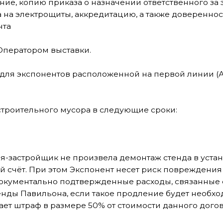
ельного мусора в следующие сроки:
тройщик не произвела демонтаж стенда в установленный с
. При этом Экспонент несет риск повреждения или утери 
ентально подтвержденные расходы, связанные с демонтаже
авильона, если такое продление будет необходимо для ос
раф в размере 50% от стоимости данного договора.
 комплексу «ВДНХ-ЭКСПО», а также оборудованию или иму
пяти) банковских дней после выставления счёта Оператор
ведения мероприятия:
не должна превышать 50 (пятьдесят) децибел. Использов
т к осложнениям в работе других Экспонентов и/или созда
чить или запретить проведение соответствующих мероприя