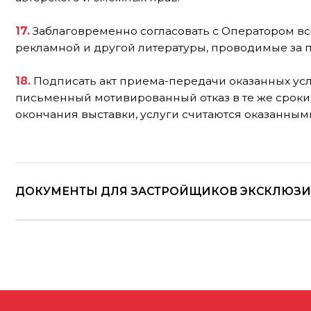
ДОКУМЕНТЫ ДЛЯ ЗАСТРОЙЩИКОВ ЭКСКЛЮЗИВНЫХ
ПО ВСЕМ ВОПРО
arca@arcavdnh.ru
Д
ЛЯ СМИ
pr@arcavdnh.ru
ЗАБРОНИРОВАТЬ 
12+
stand@arcavdnh.ru
© 2026 Выставка «АРКА»
ПО ОБЩИМ ВОПР
Все права защищены
arca@vdnh.ru
(АО «
Политика в отношении обработки персональных данных