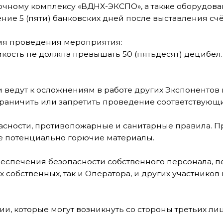
ти, противопожарные и санитарные правила. Предоставить
нциально горючие материалы.
ия безопасности собственного персонала, персонала Опер
енных, так и Оператора, и других участников и экспоненто
орые могут возникнуть со стороны третьих лиц в случае и
зентационные мероприятия, такие как чтение докладов, п
ами стенда.
ечение 5 (пяти) рабочих дней с момента предъявления его
е отсутствия мотивированного отказа от подписи акта в те
ратором в полном объеме.