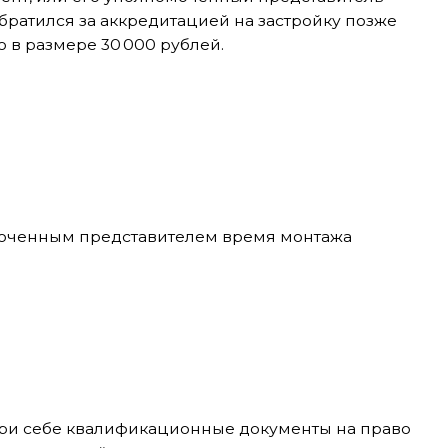
едставителем время монтажа
лификационные документы на право
йство, копию лицензии
 подписи Заявки на продление
ов для экспонентов расположенных