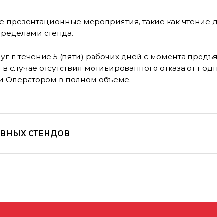
 СТЕНДОВ
САМ
ТЕЛЕФОН
По всем вопросам:
+7 (495) 197-83-47
Обращения в мессенджеры:
+7 (909) 460-55-55
СТЕНД
Обращения в АО «ВДНХ»:
+7 (495) 974-35-35
ОСАМ
ВДНХ»)
ФЗ РФ № 149-ФЗ «О защите информации»