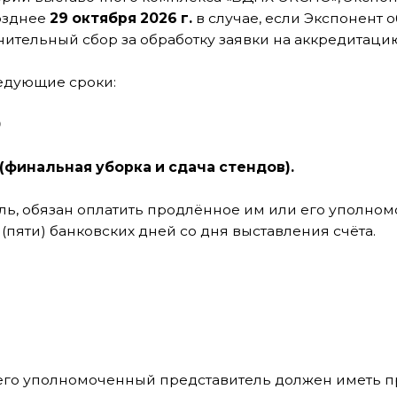
альная уборка и сдача стендов).
бязан оплатить продлённое им или его уполномоченным пр
) банковских дней со дня выставления счёта.
полномоченный представитель должен иметь при себе ква
пию приказа о назначении ответственного за электрохозя
ектрощиты, аккредитацию, а также доверенность на право
тором выставки.
кспонентов расположенной на первой линии (А+) и 4 метр