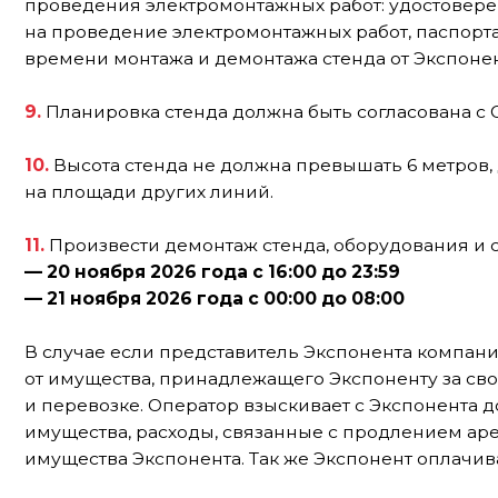
на площади других линий.
11.
Произвести демонтаж стенда, оборудования и строит
— 20 ноября 2026 года с 16:00 до 23:59
— 21 ноября 2026 года с 00:00 до 08:00
В случае если представитель Экспонента компания-зас
от имущества, принадлежащего Экспоненту за свой счёт
и перевозке. Оператор взыскивает с Экспонента докум
имущества, расходы, связанные с продлением аренды П
имущества Экспонента. Так же Экспонент оплачивает шт
12.
В случае виновного причинения вреда выставочному
подтвержденные расходы в полном объеме в течение 5 (
13.
Соблюдать следующие правила работы во время про
При использовании звукового оборудования громкость 
по согласованию с Оператором.
Применение световых эффектов запрещено.
В тех случаях, когда шумовые и оптические помехи веду
и посетителей выставки, Оператор имеет право ограни