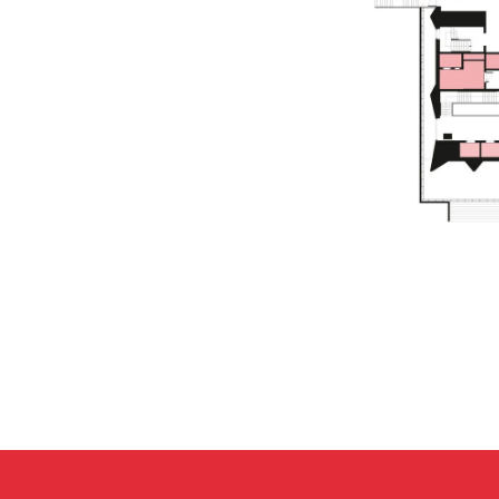
ПО ВСЕМ ВОПРО
arca@arcavdnh.ru
Д
ЛЯ СМИ
pr@arcavdnh.ru
ЗАБРОНИРОВАТЬ 
12+
stand@arcavdnh.ru