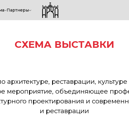
ма
Партнеры
СХЕМА ВЫСТАВКИ
итектуре, реставрации, культуре и археол
ероприятие, объединяющее профессионало
ного проектирования и современных технол
и реставрации
Забронировать стенд