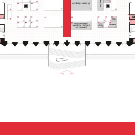
САМ
ТЕЛЕФОН
По всем вопросам:
+7 (495) 197-83-47
Обращения в мессенджеры:
+7 (909) 460-55-55
СТЕНД
Обращения в АО «ВДНХ»:
+7 (495) 974-35-35