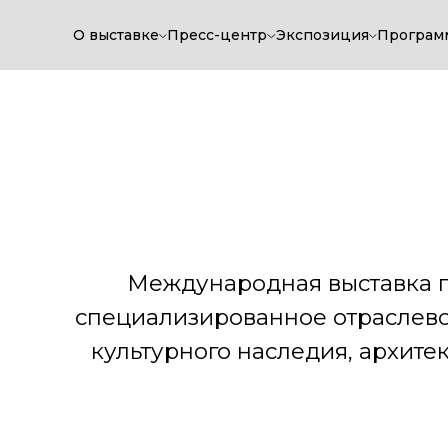
О выставке
Пресс-центр
Экспозиция
Програм
Международная выставка по арх
специализированное отраслевое м
культурного наследия, архитектур