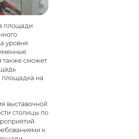
а площади
чного
а уровня
ременные
 также сможет
ощадь
ая площадка на
ия выставочной
сти столицы по
роприятий.
требованиями к
лощади,