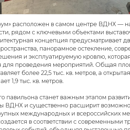
ум» расположен в самом центре ВДНХ — н
и, рядом с ключевыми объектами выставо
хитектурная концепция предусматривает дв
пространства, панорамное остекление, сов
шения и эксплуатируемую кровлю, которая
я для проведения мероприятий. Общая пл
авляет более 22,5 тыс. кв. метров, а открыт
т 1,9 тыс. кв. метров.
го павильона станет важным этапом развит
ы ВДНХ и существенно расширит возможно
упных международных и всероссийских ме
создается в соответствии с современными 
еловых событий, объединяя выставочные п