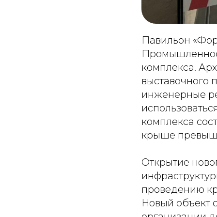
Павильон «Фор
Промышленност
комплекса. Ар
выставочного 
инженерные ре
использоватьс
комплекса сост
крыше превышае
Открытие ново
инфраструктур
проведению кр
Новый объект 
организации д