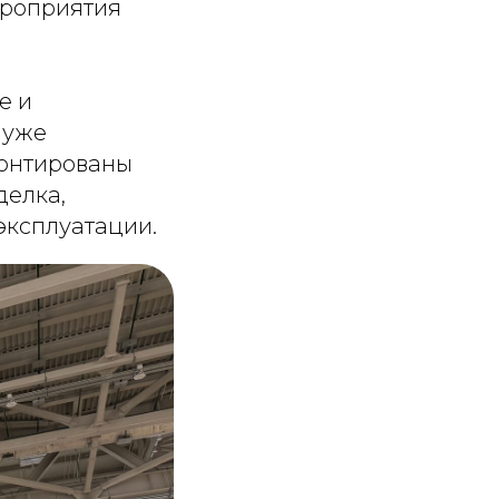
ероприятия
е и
 уже
монтированы
делка,
эксплуатации.