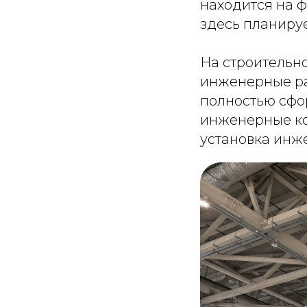
находится на 
здесь планируе
На строительн
инженерные раб
полностью сфо
инженерные ко
установка инж