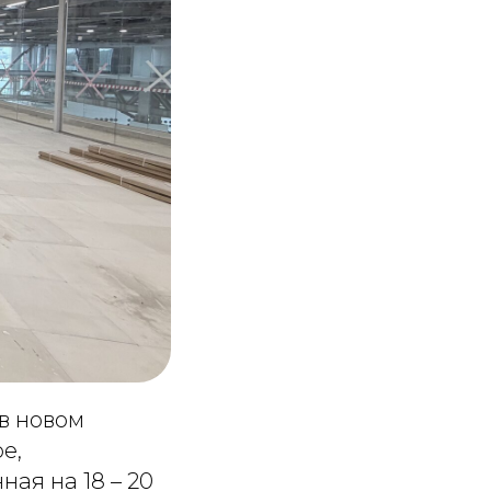
в новом
е,
ая на 18 – 20