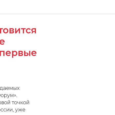
товится
е
 первые
идаемых
орум».
овой точкой
ссии, уже