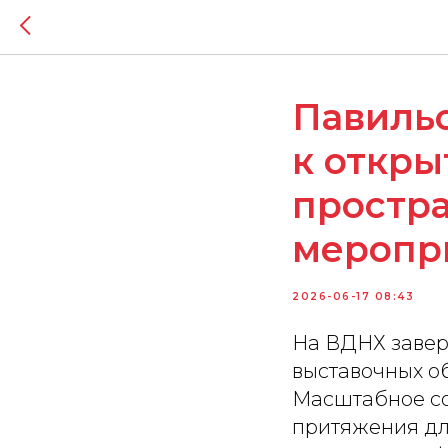
Павильо
к откры
простр
меропри
2026-06-17 08:43
На ВДНХ завер
выставочных о
Масштабное со
притяжения дл